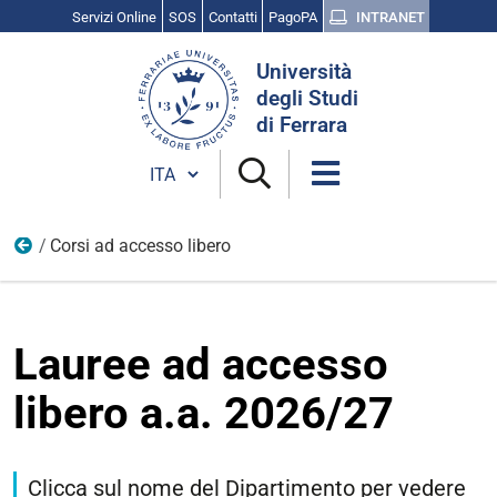
Servizi Online
SOS
Contatti
PagoPA
INTRANET
Cerca
Università
nel
degli Studi
sito
di Ferrara
Cambia lingua
Corsi ad accesso libero
Lauree ad accesso libero o programmato
Lauree ad accesso
libero a.a. 2026/27
Clicca sul nome del Dipartimento per vedere