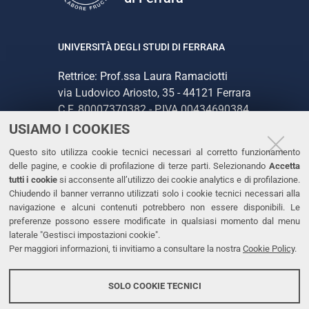
UNIVERSITÀ DEGLI STUDI DI FERRARA
Rettrice: Prof.ssa Laura Ramaciotti
via Ludovico Ariosto, 35 - 44121 Ferrara
C.F. 80007370382 - P.IVA 00434690384
USIAMO I COOKIES
CONTATTI
Questo sito utilizza cookie tecnici necessari al corretto funzionamento
delle pagine, e cookie di profilazione di terze parti. Selezionando
Accetta
Tel. +39 0532 293111
tutti i cookie
si acconsente all’utilizzo dei cookie analytics e di profilazione.
Chiudendo il banner verranno utilizzati solo i cookie tecnici necessari alla
Fax. +39 0532 293031
navigazione e alcuni contenuti potrebbero non essere disponibili. Le
PEC
preferenze possono essere modificate in qualsiasi momento dal menu
laterale "Gestisci impostazioni cookie".
Per maggiori informazioni, ti invitiamo a consultare la nostra
Cookie Policy
.
LINKS
Accessibilità
SOLO COOKIE TECNICI
Protezione dati personali