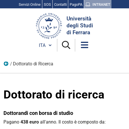
Servizi Online
SOS
Contatti
PagoPA
INTRANET
Cerca
Università
nel
degli Studi
sito
di Ferrara
Cambia lingua
Dottorato di Ricerca
Tasse per il post laurea
Dottorato di ricerca
Dottorandi con borsa di studio
Pagano
438 euro
all'anno. Il costo è composto da: