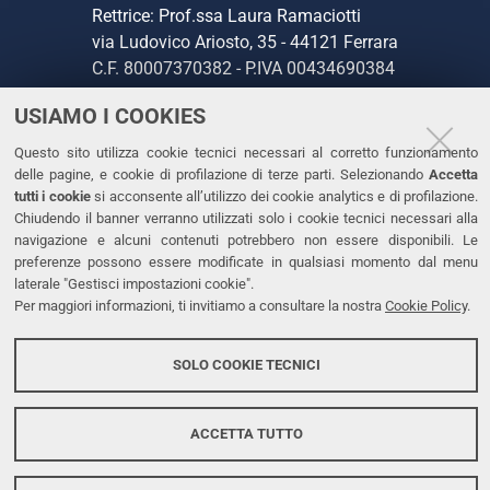
Rettrice: Prof.ssa Laura Ramaciotti
via Ludovico Ariosto, 35 - 44121 Ferrara
C.F. 80007370382 - P.IVA 00434690384
USIAMO I COOKIES
CONTATTI
Questo sito utilizza cookie tecnici necessari al corretto funzionamento
delle pagine, e cookie di profilazione di terze parti. Selezionando
Accetta
Tel. +39 0532 293111
tutti i cookie
si acconsente all’utilizzo dei cookie analytics e di profilazione.
Fax. +39 0532 293031
Chiudendo il banner verranno utilizzati solo i cookie tecnici necessari alla
PEC
navigazione e alcuni contenuti potrebbero non essere disponibili. Le
preferenze possono essere modificate in qualsiasi momento dal menu
laterale "Gestisci impostazioni cookie".
LINKS
Per maggiori informazioni, ti invitiamo a consultare la nostra
Cookie Policy
.
Accessibilità
SOLO COOKIE TECNICI
Protezione dati personali
Cookies
ACCETTA TUTTO