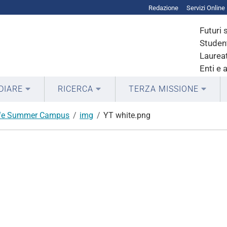
Redazione
Servizi Online
Futuri 
Student
Laureat
Enti e 
DIARE
RICERCA
TERZA MISSIONE
fe Summer Campus
img
YT white.png