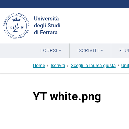
Cerca
Università
nel
degli Studi
sito
di Ferrara
I CORSI
ISCRIVITI
STU
Home
Iscriviti
Scegli la laurea giusta
Uni
YT white.png