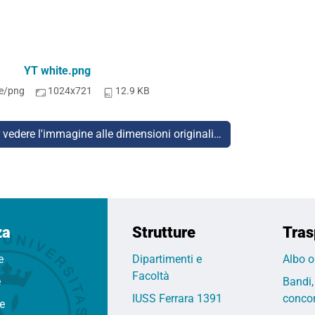
YT white.png
e/png
1024x721
12.9 KB
r vedere l'immagine alle dimensioni originali…
za
Strutture
Tras
e
Dipartimenti e
Albo o
Facoltà
e
Bandi,
IUSS Ferrara 1391
concor
fe