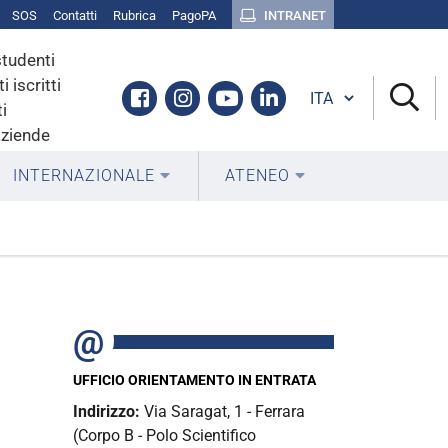
SOS
Contatti
Rubrica
PagoPA
INTRANET
studenti
i iscritti
Cambia lingua
Facebook
Instagram
Youtube
Linkedin
i
aziende
INTERNAZIONALE
ATENEO
UFFICIO ORIENTAMENTO IN ENTRATA
Indirizzo:
Via Saragat, 1 - Ferrara
(Corpo B - Polo Scientifico