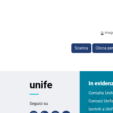
imag
Scarica
Clicca pe
unife
In eviden
Contatta Unif
Conosci Unif
Seguici su
Iscriviti a Uni