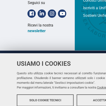
Conosci Unif
Seguici su
Iscriviti a Uni
Facebook
Linkedin
Instagram
Youtube
Sostieni Unif
Ricevi la nostra
newsletter
USIAMO I COOKIES
Università
UNIVERSITÀ
degli Studi
Rettrice: 
di Ferrara
Questo sito utilizza cookie tecnici necessari al corretto funziona
profilazione. Chiudendo il banner verranno utilizzati solo i cook
via Ludovi
momento dal menu laterale "Gestisci impostazioni cookie".
C.F. 8000
Per maggiori informazioni, ti invitiamo a consultare la nostra
Cookie
SOLO COOKIE TECNICI
ACCETTA
Copyright @ 2026, Università di Ferrara