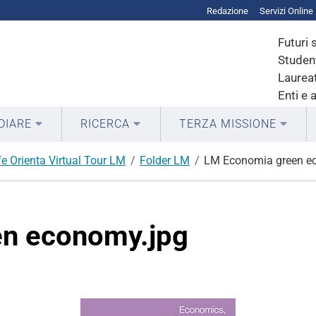
Redazione
Servizi Online
Futuri 
Student
Laureat
Enti e 
DIARE
RICERCA
TERZA MISSIONE
fe Orienta Virtual Tour LM
Folder LM
LM Economia green e
n economy.jpg