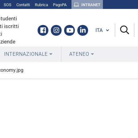
SOS
Contatti
Rubrica
PagoPA
INTRANET
studenti
i iscritti
Cambia lingua
Facebook
Instagram
Youtube
Linkedin
i
aziende
INTERNAZIONALE
ATENEO
conomy.jpg