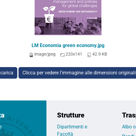
LM Economia green economy.jpg
image/jpeg
220x141
42.9 KB
carica
Clicca per vedere l'immagine alle dimensioni original
za
Strutture
Tras
e
Dipartimenti e
Albo o
Facoltà