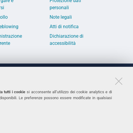
 gare e
Protezione dati
si
personali
ollo
Note legali
eblowing
Atti di notifica
istrazione
Dichiarazione di
rente
accessibilità
LINKS
11
Accessibilità
a tutti i cookie
si acconsente all’utilizzo dei cookie analytics e di
 disponibili. Le preferenze possono essere modificate in qualsiasi
031
Protezione dati personali
Cookies