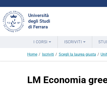
Cerca
Università
nel
degli Studi
sito
di Ferrara
I CORSI
ISCRIVITI
STU
Home
Iscriviti
Scegli la laurea giusta
Uni
LM Economia gree