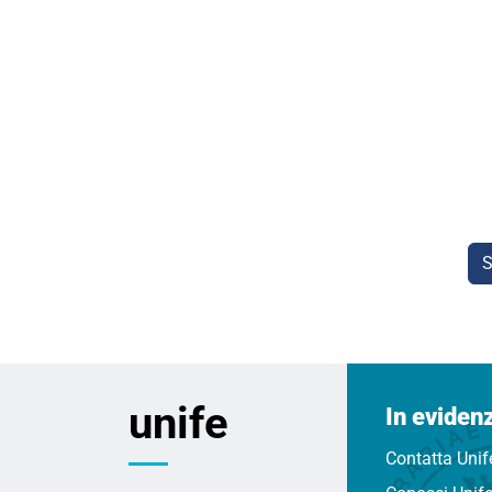
S
unife
In eviden
Contatta Unif