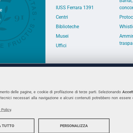
e
Bandi,
IUSS Ferrara 1391
concor
fe
Centri
Protoc
e
Biblioteche
Whistl
Musei
Ammin
traspa
Uffici
 DEGLI STUDI DI FERRARA
CONTATTI
Prof.ssa Laura Ramaciotti
Tel. +39 0532 2931
mento delle pagine, e cookie di profilazione di terze parti. Selezionando
Accett
ie tecnici necessari alla navigazione e alcuni contenuti potrebbero non essere
co Ariosto, 35 - 44121 Ferrara
Fax. +39 0532 293
7370382 - P.IVA 00434690384
PEC
 Policy
.
 TUTTO
PERSONALIZZA