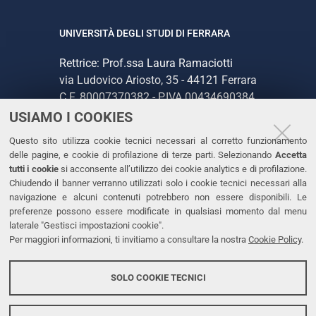
UNIVERSITÀ DEGLI STUDI DI FERRARA
Rettrice: Prof.ssa Laura Ramaciotti
via Ludovico Ariosto, 35 - 44121 Ferrara
C.F. 80007370382 - P.IVA 00434690384
USIAMO I COOKIES
CONTATTI
Questo sito utilizza cookie tecnici necessari al corretto funzionamento
delle pagine, e cookie di profilazione di terze parti. Selezionando
Accetta
Tel. +39 0532 293111
tutti i cookie
si acconsente all’utilizzo dei cookie analytics e di profilazione.
Chiudendo il banner verranno utilizzati solo i cookie tecnici necessari alla
Fax. +39 0532 293031
navigazione e alcuni contenuti potrebbero non essere disponibili. Le
PEC
preferenze possono essere modificate in qualsiasi momento dal menu
laterale "Gestisci impostazioni cookie".
Per maggiori informazioni, ti invitiamo a consultare la nostra
Cookie Policy
.
LINKS
Accessibilità
SOLO COOKIE TECNICI
Protezione dati personali