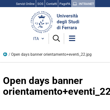
Servizi Online
SOS
Contatti
PagoPA
INTRANET
Cerca
Università
nel
degli Studi
sito
di Ferrara
Cambia lingua
Open days banner orientamento+eventi_22.jpg
img
Open days banner
orientamento+eventi_22