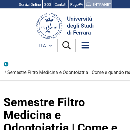
Servizi Online
SOS
Contatti
PagoPA
INTRANET
Cerca
Università
nel
degli Studi
sito
di Ferrara
Cambia lingua
Corsi di studio a numero programmato
Semestre Filtro Medicina e Odontoiatria | Come e quando re
Semestre Filtro
Medicina e
Odontoiatria | Come e