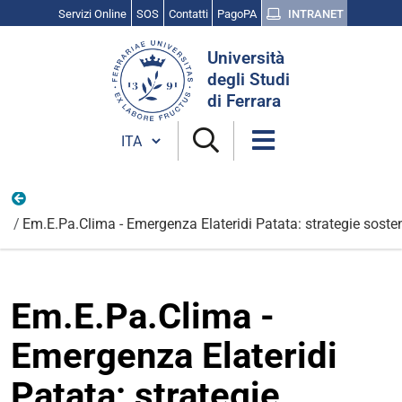
Servizi Online
SOS
Contatti
PagoPA
INTRANET
Cerca
Università
nel
degli Studi
sito
di Ferrara
Cambia lingua
progetti sviluppo rurale 21-27
Em.E.Pa.Clima - Emergenza Elateridi Patata: strategie sosteni
Em.E.Pa.Clima -
Emergenza Elateridi
Patata: strategie