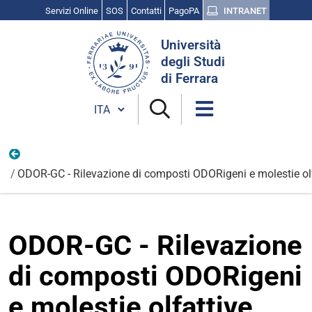
Servizi Online
SOS
Contatti
PagoPA
INTRANET
Cerca
Università
nel
degli Studi
sito
di Ferrara
Cambia lingua
Progetti FESR
ODOR-GC - Rilevazione di composti ODORigeni e molestie ol
ODOR-GC - Rilevazione
di composti ODORigeni
e molestie olfattive