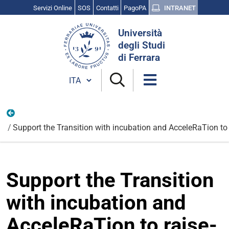
Servizi Online
SOS
Contatti
PagoPA
INTRANET
Cerca
Università
nel
degli Studi
sito
di Ferrara
Cambia lingua
Azione 1.1.6
Support the Transition with incubation and AcceleRaTion to
Support the Transition
with incubation and
AcceleRaTion to raise-