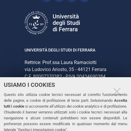
Università
degli Studi
di Ferrara
UNIVERSITÀ DEGLI STUDI DI FERRARA
Rettrice: Prof.ssa Laura Ramaciotti
via Ludovico Ariosto, 35 - 44121 Ferrara
C.F. 80007370382 - P.IVA 00434690384
USIAMO I COOKIES
CONTATTI
Questo sito utilizza cookie tecnici necessari al corretto funzionamento
delle pagine, e cookie di profilazione di terze parti. Selezionando
Accetta
Tel. +39 0532 293111
tutti i cookie
si acconsente all’utilizzo dei cookie analytics e di profilazione.
Chiudendo il banner verranno utilizzati solo i cookie tecnici necessari alla
Fax. +39 0532 293031
navigazione e alcuni contenuti potrebbero non essere disponibili. Le
PEC
preferenze possono essere modificate in qualsiasi momento dal menu
laterale "Gestisci impostazioni cookie".