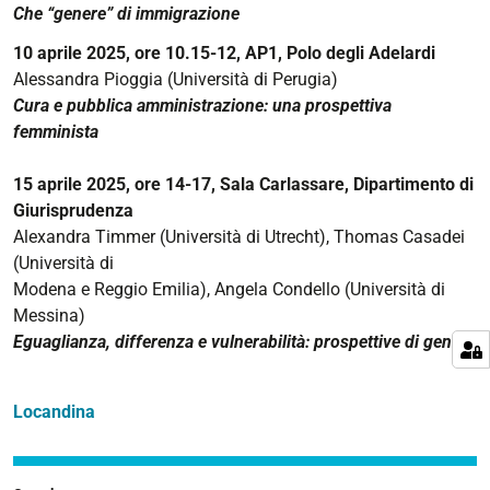
Che “genere” di immigrazione
il
Dipartimento
10 aprile 2025, ore 10.15-12, AP1, Polo degli Adelardi
di
Alessandra Pioggia (Università di Perugia)
Giurisprudenza
Cura e pubblica amministrazione: una prospettiva
e
femminista
il
Dipartimento
15 aprile 2025, ore 14-17, Sala Carlassare, Dipartimento di
di
Giurisprudenza
Studi
Alexandra Timmer (Università di Utrecht), Thomas Casadei
Umanistici
(Università di
Modena e Reggio Emilia), Angela Condello (Università di
Messina)
Eguaglianza, differenza e vulnerabilità: prospettive di genere
Locandina