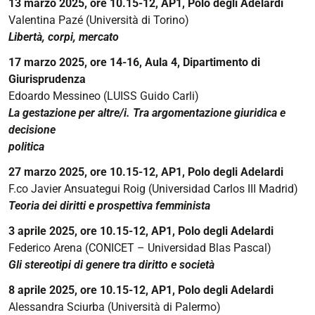
13 marzo 2025, ore 10.15-12, AP1, Polo degli Adelardi
2025-
Valentina Pazé (Università di Torino)
03-
Libertà, corpi, mercato
11T08:00:00+01:00
17 marzo 2025, ore 14-16, Aula 4, Dipartimento di
2025-
Giurisprudenza
04-
Edoardo Messineo (LUISS Guido Carli)
15T17:00:00+02:00
La gestazione per altre/i. Tra argomentazione giuridica e
Ciclo
decisione
di
politica
seminari
27 marzo 2025, ore 10.15-12, AP1, Polo degli Adelardi
nell’ambito
F.co Javier Ansuategui Roig (Universidad Carlos III Madrid)
dei
Teoria dei diritti e prospettiva femminista
corsi
di
3 aprile 2025, ore 10.15-12, AP1, Polo degli Adelardi
Diritto
Federico Arena (CONICET – Universidad Blas Pascal)
e
Gli stereotipi di genere tra diritto e società
Genere
8 aprile 2025, ore 10.15-12, AP1, Polo degli Adelardi
tenuti
Alessandra Sciurba (Università di Palermo)
presso