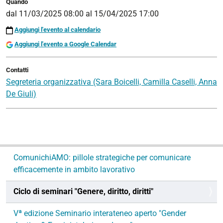
Quando
dal
11/03/2025 08:00
al
15/04/2025 17:00
Aggiungi l'evento al calendario
Aggiungi l'evento a Google Calendar
Contatti
Segreteria organizzativa (Sara Boicelli, Camilla Caselli, Anna
De Giuli)
N
ComunichiAMO: pillole strategiche per comunicare
a
efficacemente in ambito lavorativo
v
i
Ciclo di seminari "Genere, diritto, diritti"
g
a
Vª edizione Seminario interateneo aperto "Gender