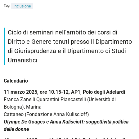
Tag
inclusione
https://www.unife.it/it/ed/eventi-
inclusione/archivio-
Ciclo di seminari nell’ambito dei corsi di
eventi-
Diritto e Genere tenuti presso il Dipartimento
passati/eventi-
di Giurisprudenza e il Dipartimento di Studi
2025/ciclo-
di-
Umanistici
seminari-
genere-
Calendario
diritto-
diritti
11 marzo 2025, ore 10.15-12, AP1, Polo degli Adelardi
Ciclo
Franca Zanelli Quarantini Piancastelli (Università di
di
Bologna), Marina
seminari
Cattaneo (Fondazione Anna Kuliscioff)
"Genere,
Olympe De Gouges e Anna Kuliscioff: soggettività politica
diritto,
delle donne
diritti"