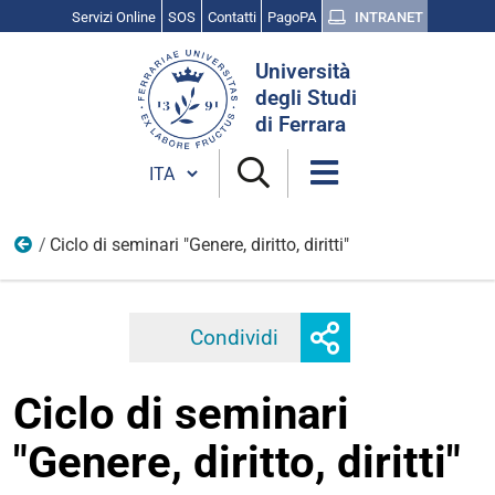
Servizi Online
SOS
Contatti
PagoPA
INTRANET
Cerca
Università
nel
degli Studi
sito
di Ferrara
Cambia lingua
Ciclo di seminari "Genere, diritto, diritti"
Eventi 2025
Mostra
Condividi
Facebook
Twitter
Linkedi
o
nascondi
Ciclo di seminari
opzioni
di
"Genere, diritto, diritti"
condivisione