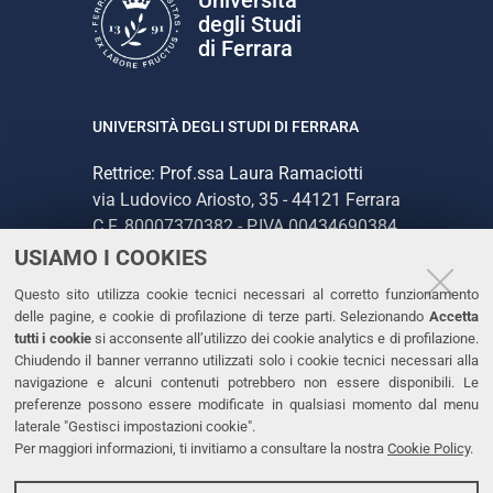
degli Studi
di Ferrara
UNIVERSITÀ DEGLI STUDI DI FERRARA
Rettrice: Prof.ssa Laura Ramaciotti
via Ludovico Ariosto, 35 - 44121 Ferrara
C.F. 80007370382 - P.IVA 00434690384
USIAMO I COOKIES
CONTATTI
Questo sito utilizza cookie tecnici necessari al corretto funzionamento
delle pagine, e cookie di profilazione di terze parti. Selezionando
Accetta
Tel. +39 0532 293111
tutti i cookie
si acconsente all’utilizzo dei cookie analytics e di profilazione.
Chiudendo il banner verranno utilizzati solo i cookie tecnici necessari alla
Fax. +39 0532 293031
navigazione e alcuni contenuti potrebbero non essere disponibili. Le
PEC
preferenze possono essere modificate in qualsiasi momento dal menu
laterale "Gestisci impostazioni cookie".
Per maggiori informazioni, ti invitiamo a consultare la nostra
Cookie Policy
.
LINKS