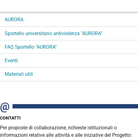
N
AURORA
a
v
Sportello universitario antiviolenza "AURORA"
i
g
FAQ Sportello "AURORA"
a
Eventi
z
i
Materiali utili
o
n
e
CONTATTI
Per proposte di collaborazione, richieste istituzionali o
informazioni relative alle attività e alle iniziative del Progetto: