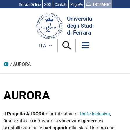
Servizi Online
SOS
Contatti
PagoPA
INTRANET
Cerca
Università
nel
degli Studi
sito
di Ferrara
Cambia lingua
AURORA
Unife Inclusiva
AURORA
Il
Progetto AURORA
è un'iniziativa di
Unife Inclusiva
,
finalizzata a contrastare la
violenza di genere
e a
sensibilizzare sulle
pari opportunità
, sia all'interno che