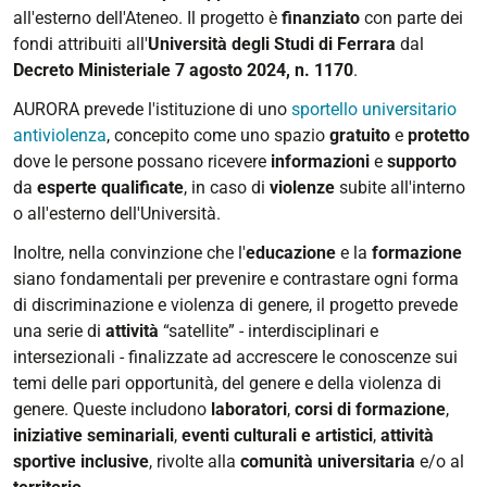
all'esterno dell'Ateneo. Il progetto è
finanziato
con parte dei
fondi attribuiti all'
Università degli Studi di Ferrara
dal
Decreto Ministeriale 7 agosto 2024, n. 1170
.
AURORA prevede l'istituzione di uno
sportello universitario
antiviolenza
, concepito come uno spazio
gratuito
e
protetto
dove le persone possano ricevere
informazioni
e
supporto
da
esperte
qualificate
, in caso di
violenze
subite all'interno
o all'esterno dell'Università.
Inoltre, nella convinzione che l'
educazione
e la
formazione
siano fondamentali per prevenire e contrastare ogni forma
di discriminazione e violenza di genere, il progetto prevede
una serie di
attività
“satellite” - interdisciplinari e
intersezionali - finalizzate ad accrescere le conoscenze sui
temi delle pari opportunità, del genere e della violenza di
genere. Queste includono
laboratori
,
corsi di formazione
,
iniziative seminariali
,
eventi culturali e artistici
,
attività
sportive inclusive
, rivolte alla
comunità universitaria
e/o al