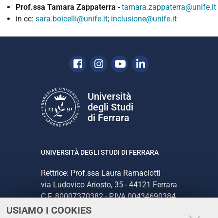
Prof.ssa Tamara Zappaterra
-
tamara.zappaterra@unife.it
in cc:
sara.boicelli@unife.it
;
inclusione@unife.it
Facebook
Instagram
Youtube
Linkedin
Università
degli Studi
di Ferrara
UNIVERSITÀ DEGLI STUDI DI FERRARA
Rettrice: Prof.ssa Laura Ramaciotti
via Ludovico Ariosto, 35 - 44121 Ferrara
C.F. 80007370382 - P.IVA 00434690384
USIAMO I COOKIES