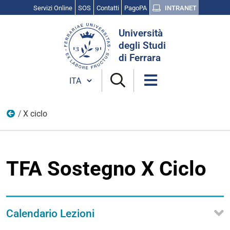
Servizi Online
SOS
Contatti
PagoPA
INTRANET
Cerca
Università
nel
degli Studi
sito
di Ferrara
Cambia lingua
X ciclo
TFA sostegno
TFA Sostegno X Ciclo
Calendario Lezioni