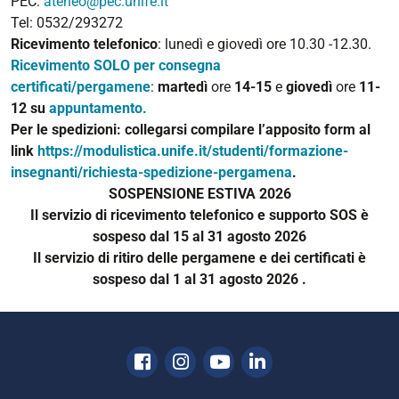
PEC:
ateneo@pec.unife.it
Tel: 0532/293272
Ricevimento telefonico
: lunedì e giovedì ore 10.30 -12.30.
Ricevimento SOLO per consegna
certificati/pergamene
:
martedì
ore
14-15
e
giovedì
ore
11-
12
su
appuntamento.
Per le spedizioni
: collegarsi compilare l’apposito form al
link
https://modulistica.unife.it/studenti/formazione-
insegnanti/richiesta-spedizione-pergamena
.
SOSPENSIONE ESTIVA 2026
Il servizio di ricevimento telefonico e supporto SOS è
sospeso dal 15 al 31 agosto 2026
Il servizio di ritiro delle pergamene e dei certificati
è
sospeso dal 1 al 31
agosto 2026 .
Facebook
Instagram
Youtube
Linkedin