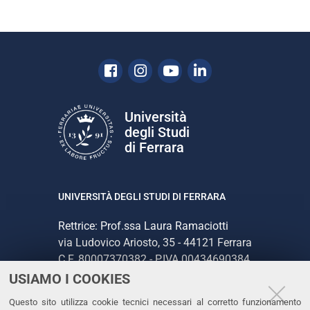
Facebook
Instagram
Youtube
Linkedin
Università
degli Studi
di Ferrara
UNIVERSITÀ DEGLI STUDI DI FERRARA
Rettrice: Prof.ssa Laura Ramaciotti
via Ludovico Ariosto, 35 - 44121 Ferrara
C.F. 80007370382 - P.IVA 00434690384
USIAMO I COOKIES
CONTATTI
Questo sito utilizza cookie tecnici necessari al corretto funzionamento