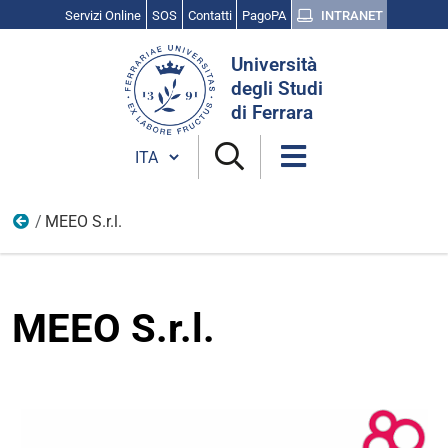
Servizi Online
SOS
Contatti
PagoPA
INTRANET
Cerca
Università
nel
degli Studi
sito
di Ferrara
Cambia lingua
MEEO S.r.l.
Le realtà partecipanti 2022
MEEO S.r.l.