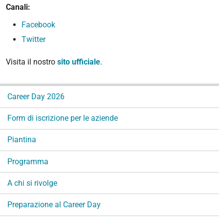
Canali:
Facebook
Twitter
Visita il nostro
sito ufficiale
.
N
Career Day 2026
a
v
Form di iscrizione per le aziende
i
g
Piantina
a
Programma
z
i
A chi si rivolge
o
n
Preparazione al Career Day
e