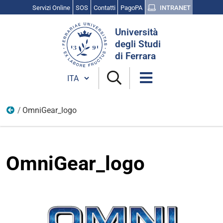
Servizi Online
SOS
Contatti
PagoPA
INTRANET
Cerca
Università
nel
degli Studi
sito
di Ferrara
Cambia lingua
OmniGear_logo
Loghi_aziende
OmniGear_logo