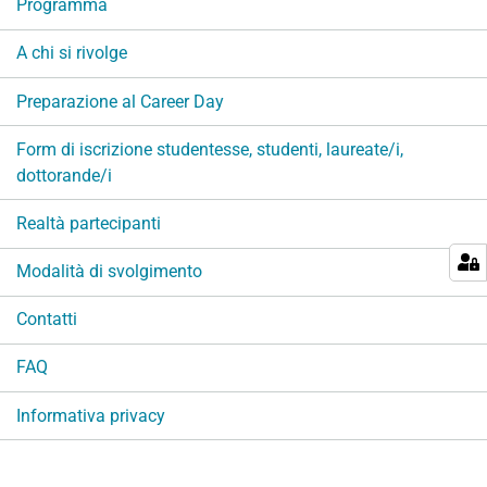
Programma
z
i
A chi si rivolge
o
n
Preparazione al Career Day
e
Form di iscrizione studentesse, studenti, laureate/i,
dottorande/i
Realtà partecipanti
Modalità di svolgimento
Contatti
FAQ
Informativa privacy