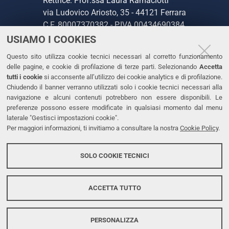
Rettrice: Prof.ssa Laura Ramaciotti
via Ludovico Ariosto, 35 - 44121 Ferrara
C.F. 80007370382 - P.IVA 00434690384
USIAMO I COOKIES
CONTATTI
Questo sito utilizza cookie tecnici necessari al corretto funzionamento
delle pagine, e cookie di profilazione di terze parti. Selezionando
Accetta
Tel. +39 0532 293111
tutti i cookie
si acconsente all’utilizzo dei cookie analytics e di profilazione.
Chiudendo il banner verranno utilizzati solo i cookie tecnici necessari alla
Fax. +39 0532 293031
navigazione e alcuni contenuti potrebbero non essere disponibili. Le
PEC
preferenze possono essere modificate in qualsiasi momento dal menu
laterale "Gestisci impostazioni cookie".
Per maggiori informazioni, ti invitiamo a consultare la nostra
Cookie Policy
.
LINKS
Accessibilità
SOLO COOKIE TECNICI
Protezione dati personali
Cookies
ACCETTA TUTTO
PERSONALIZZA
Copyright @ 2026, Università di Ferrara