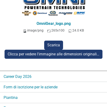
OmniGear_logo.png
image/png
265x100
24.0 KB
Scarica
Clicca per vedere l'immagine alle dimensioni originali…
N
Career Day 2026
a
v
Form di iscrizione per le aziende
i
g
Piantina
a