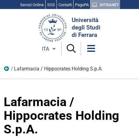
Servizi Online
SOS
Contatti
PagoPA
INTRANET
Cerca
Università
nel
degli Studi
sito
di Ferrara
Cambia lingua
Lafarmacia / Hippocrates Holding S.p.A.
Le realtà partecipanti 2022
Lafarmacia /
Hippocrates Holding
S.p.A.