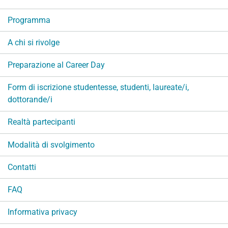
a
Programma
z
i
A chi si rivolge
o
n
Preparazione al Career Day
e
Form di iscrizione studentesse, studenti, laureate/i,
dottorande/i
Realtà partecipanti
Modalità di svolgimento
Contatti
FAQ
Informativa privacy