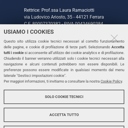
Rettrice: Prof.ssa Laura Ramaciotti
via Ludovico Ariosto, 35 - 44121 Ferrara
C.F. 80007370382 - P.IVA 00434690384
USIAMO I COOKIES
CONTATTI
Questo sito utilizza cookie tecnici necessari al corretto funzionamento
delle pagine, e cookie di profilazione di terze parti. Selezionando
Accetta
Tel. +39 0532 293111
tutti i cookie
si acconsente all’utilizzo dei cookie analytics e di profilazione.
Chiudendo il banner verranno utilizzati solo i cookie tecnici necessari alla
Fax. +39 0532 293031
navigazione e alcuni contenuti potrebbero non essere disponibili. Le
PEC
preferenze possono essere modificate in qualsiasi momento dal menu
laterale "Gestisci impostazioni cookie".
Per maggiori informazioni, ti invitiamo a consultare la nostra
Cookie Policy
.
LINKS
Accessibilità
SOLO COOKIE TECNICI
Protezione dati personali
Cookies
ACCETTA TUTTO