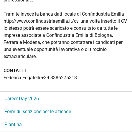
Tramite invece la banca dati locale di Confindustria Emilia
http://www.confindustriaemilia.it/cv, una volta inserito il CV,
lo stesso potrà essere scaricato e consultato da tutte le
imprese associate a Confindustria Emilia di Bologna,
Ferrara e Modena, che potranno contattare i candidati per
una eventuale opportunità lavorativa o di tirocinio
extracurriculare.
CONTATTI
Federica Fegatelli +39 3386275318
N
Career Day 2026
a
v
Form di iscrizione per le aziende
i
g
Piantina
a