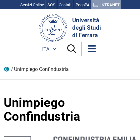
Servizi Online
SOS
Contatti
PagoPA
INTRANET
Cerca
Università
nel
degli Studi
sito
di Ferrara
Cambia lingua
Unimpiego Confindustria
Aziende
Unimpiego
Confindustria