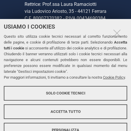
Rettrice: Prof.ssa Laura Ramaciotti
via Ludovico Ariosto, 35 - 44121 Ferrara
C.F. 80007370382 - P.IVA 00434690384
USIAMO I COOKIES
CONTATTI
Questo sito utilizza cookie tecnici necessari al corretto funzionamento
delle pagine, e cookie di profilazione di terze parti. Selezionando
Accetta
Tel. +39 0532 293111
tutti i cookie
si acconsente all’utilizzo dei cookie analytics e di profilazione.
Chiudendo il banner verranno utilizzati solo i cookie tecnici necessari alla
Fax. +39 0532 293031
navigazione e alcuni contenuti potrebbero non essere disponibili. Le
PEC
preferenze possono essere modificate in qualsiasi momento dal menu
laterale "Gestisci impostazioni cookie".
Per maggiori informazioni, ti invitiamo a consultare la nostra
Cookie Policy
.
LINKS
Accessibilità
SOLO COOKIE TECNICI
Protezione dati personali
Cookies
ACCETTA TUTTO
PERSONALIZZA