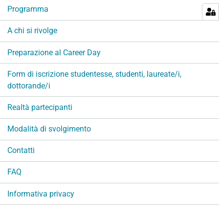
Programma
z
i
A chi si rivolge
o
n
Preparazione al Career Day
e
Form di iscrizione studentesse, studenti, laureate/i,
dottorande/i
Realtà partecipanti
Modalità di svolgimento
Contatti
FAQ
Informativa privacy