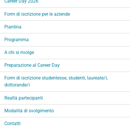
Career Day 2026
a
v
Form di iscrizione per le aziende
i
g
Piantina
a
Programma
z
i
A chi si rivolge
o
n
Preparazione al Career Day
e
Form di iscrizione studentesse, studenti, laureate/i,
dottorande/i
Realtà partecipanti
Modalità di svolgimento
Contatti