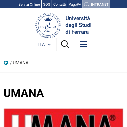
Servizi Online
SOS
Contatti
PagoPA
INTRANET
Cerca
Università
nel
degli Studi
sito
di Ferrara
Cambia lingua
UMANA
Aziende
UMANA