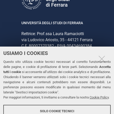
di Ferrara
UNIVERSITÀ DEGLI STUDI DI FERRARA
Rettrice: Prof.ssa Laura Ramaciotti
via Ludovico Ariosto, 35 - 44121 Ferrara
C.F. 80007370382 - P.IVA 00434690384
USIAMO I COOKIES
CONTATTI
Questo sito utilizza cookie tecnici necessari al corretto funzionamento
delle pagine, e cookie di profilazione di terze parti. Selezionando
Accetta
Tel. +39 0532 293111
tutti i cookie
si acconsente all’utilizzo dei cookie analytics e di profilazione.
Chiudendo il banner verranno utilizzati solo i cookie tecnici necessari alla
Fax. +39 0532 293031
navigazione e alcuni contenuti potrebbero non essere disponibili. Le
PEC
preferenze possono essere modificate in qualsiasi momento dal menu
laterale "Gestisci impostazioni cookie".
Per maggiori informazioni, ti invitiamo a consultare la nostra
Cookie Policy
.
LINKS
Accessibilità
SOLO COOKIE TECNICI