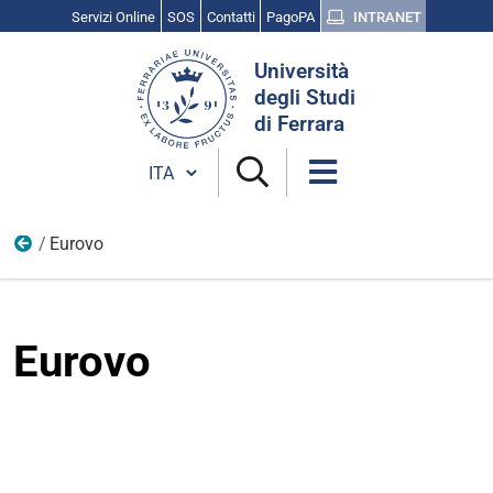
Servizi Online
SOS
Contatti
PagoPA
INTRANET
Cerca
Università
nel
degli Studi
sito
di Ferrara
Cambia lingua
Eurovo
loghi 2024
Eurovo