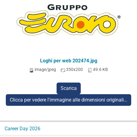
Loghi per web 202474.jpg
image/jpeg
350x200
49.6 KB
Scarica
Clicca per vedere l'immagine alle dimensioni originali…
N
Career Day 2026
a