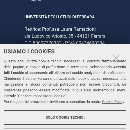
UNIVERSITÀ DEGLI STUDI DI FERRARA
Rettrice: Prof.ssa Laura Ramaciotti
via Ludovico Ariosto, 35 - 44121 Ferrara
C.F. 80007370382 - P.IVA 00434690384
USIAMO I COOKIES
CONTATTI
Questo sito utilizza cookie tecnici necessari al corretto funzionamento
delle pagine, e cookie di profilazione di terze parti. Selezionando
Accetta
Tel. +39 0532 293111
tutti i cookie
si acconsente all’utilizzo dei cookie analytics e di profilazione.
Chiudendo il banner verranno utilizzati solo i cookie tecnici necessari alla
Fax. +39 0532 293031
navigazione e alcuni contenuti potrebbero non essere disponibili. Le
PEC
preferenze possono essere modificate in qualsiasi momento dal menu
laterale "Gestisci impostazioni cookie".
Per maggiori informazioni, ti invitiamo a consultare la nostra
Cookie Policy
.
LINKS
Accessibilità
SOLO COOKIE TECNICI
Protezione dati personali