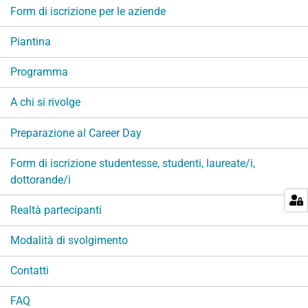
v
Form di iscrizione per le aziende
i
g
Piantina
a
Programma
z
i
A chi si rivolge
o
n
Preparazione al Career Day
e
Form di iscrizione studentesse, studenti, laureate/i,
dottorande/i
Realtà partecipanti
Modalità di svolgimento
Contatti
FAQ