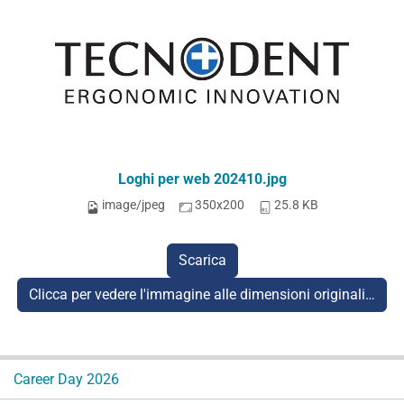
Loghi per web 202410.jpg
image/jpeg
350x200
25.8 KB
Scarica
Clicca per vedere l'immagine alle dimensioni originali…
N
Career Day 2026
a