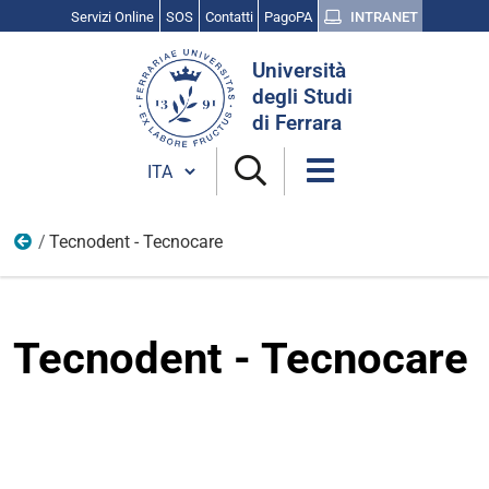
Servizi Online
SOS
Contatti
PagoPA
INTRANET
Cerca
Università
nel
degli Studi
sito
di Ferrara
Cambia lingua
Tecnodent - Tecnocare
loghi 2024
Tecnodent - Tecnocare