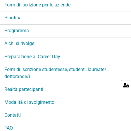
v
Form di iscrizione per le aziende
i
g
Piantina
a
Programma
z
i
A chi si rivolge
o
n
Preparazione al Career Day
e
Form di iscrizione studentesse, studenti, laureate/i,
dottorande/i
Realtà partecipanti
Modalità di svolgimento
Contatti
FAQ