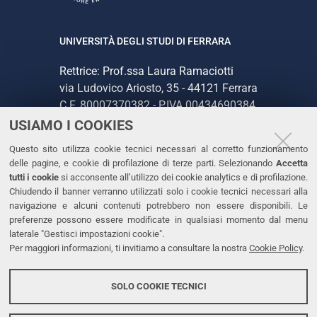
UNIVERSITÀ DEGLI STUDI DI FERRARA
Rettrice: Prof.ssa Laura Ramaciotti
via Ludovico Ariosto, 35 - 44121 Ferrara
C.F. 80007370382 - P.IVA 00434690384
USIAMO I COOKIES
CONTATTI
Questo sito utilizza cookie tecnici necessari al corretto funzionamento
delle pagine, e cookie di profilazione di terze parti. Selezionando
Accetta
Tel. +39 0532 293111
tutti i cookie
si acconsente all’utilizzo dei cookie analytics e di profilazione.
Chiudendo il banner verranno utilizzati solo i cookie tecnici necessari alla
Fax. +39 0532 293031
navigazione e alcuni contenuti potrebbero non essere disponibili. Le
PEC
preferenze possono essere modificate in qualsiasi momento dal menu
laterale "Gestisci impostazioni cookie".
Per maggiori informazioni, ti invitiamo a consultare la nostra
Cookie Policy
.
LINKS
Accessibilità
SOLO COOKIE TECNICI
Protezione dati personali