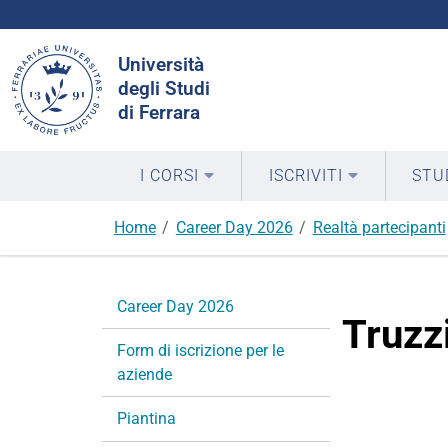
Cerca
Università
nel
degli Studi
sito
di Ferrara
I CORSI
ISCRIVITI
STU
Home
Career Day 2026
Realtà partecipanti
N
Career Day 2026
a
Truzz
v
Form di iscrizione per le
i
aziende
g
a
Piantina
z