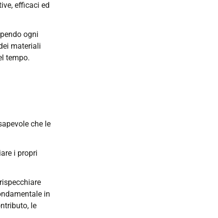
ive, efficaci ed
cependo ogni
dei materiali
nel tempo.
sapevole che le
are i propri
rispecchiare
ondamentale in
ntributo, le