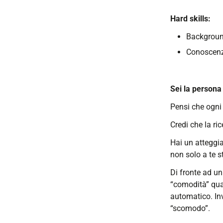
Hard skills:
Background
Conoscenz
Sei la persona
Pensi che ogni 
Credi che la ri
Hai un atteggia
non solo a te s
Di fronte ad un
“comodità” quas
automatico. Inv
“scomodo”.