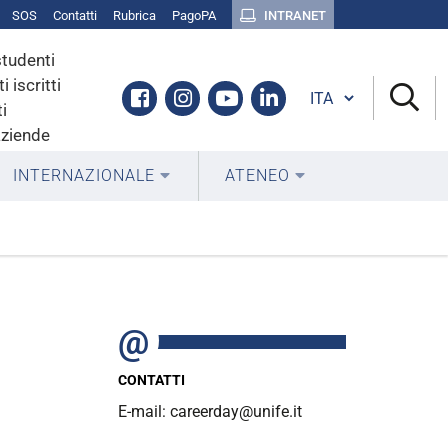
SOS
Contatti
Rubrica
PagoPA
INTRANET
studenti
i iscritti
Cambia lingua
Facebook
Instagram
Youtube
Linkedin
i
aziende
INTERNAZIONALE
ATENEO
CONTATTI
E-mail: careerday@unife.it