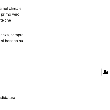
a nel clima e
l primo vero
nte che
llenza, sempre
i si basano su
ndidatura