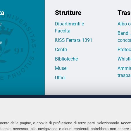
za
Strutture
Tras
e
Dipartimenti e
Albo o
Facoltà
e
Bandi,
IUSS Ferrara 1391
concor
fe
Centri
Protoc
e
Biblioteche
Whistl
Musei
Ammin
traspa
Uffici
 DEGLI STUDI DI FERRARA
CONTATTI
Prof.ssa Laura Ramaciotti
Tel. +39 0532 2931
mento delle pagine, e cookie di profilazione di terze parti. Selezionando
Accett
ie tecnici necessari alla navigazione e alcuni contenuti potrebbero non essere
co Ariosto, 35 - 44121 Ferrara
Fax. +39 0532 293