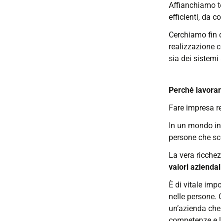
Affianchiamo te
efficienti, da c
Cerchiamo fin d
realizzazione c
sia dei sistemi 
Perché lavorar
Fare impresa r
In un mondo in
persone che sc
La vera ricchez
valori aziendal
È di vitale imp
nelle persone. 
un’azienda che 
competenze e la