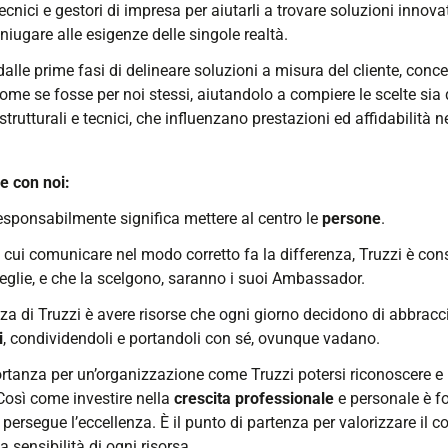
cnici e gestori di impresa per aiutarli a trovare soluzioni innovat
oniugare alle esigenze delle singole realtà.
alle prime fasi di delineare soluzioni a misura del cliente, con
ome se fosse per noi stessi, aiutandolo a compiere le scelte sia 
strutturali e tecnici, che influenzano prestazioni ed affidabilità 
e con noi:
esponsabilmente significa mettere al centro le
persone
.
 cui comunicare nel modo corretto fa la differenza, Truzzi è con
eglie, e che la scelgono, saranno i suoi Ambassador.
za di Truzzi è avere risorse che ogni giorno decidono di abbracci
i
, condividendoli e portandoli con sé, ovunque vadano.
ortanza per un’organizzazione come Truzzi potersi riconoscere e 
Così come investire nella
crescita professionale
e personale è f
persegue l’eccellenza. È il punto di partenza per valorizzare il co
 sensibilità di ogni risorsa.