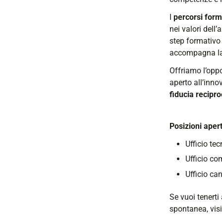
I
percorsi form
nei valori dell
step formativo 
accompagna la 
Offriamo l’oppo
aperto all’inno
fiducia recipro
Posizioni aper
Ufficio tec
Ufficio co
Ufficio can
Se vuoi tenerti
spontanea, vis