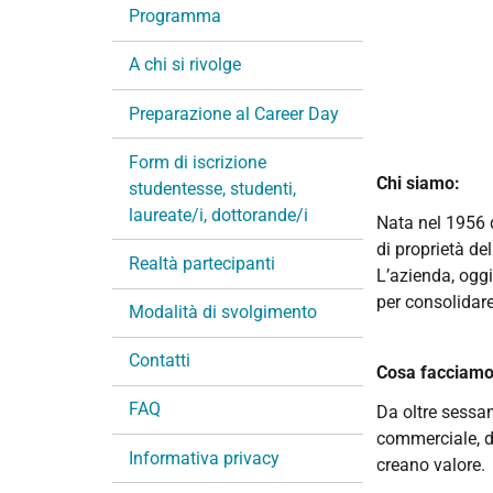
Programma
i
o
A chi si rivolge
n
e
Preparazione al Career Day
Form di iscrizione
Chi siamo:
studentesse, studenti,
laureate/i, dottorande/i
Nata nel 1956 d
di proprietà de
Realtà partecipanti
L’azienda, oggi
per consolidare
Modalità di svolgimento
Contatti
Cosa facciamo
FAQ
Da oltre sessan
commerciale, di
Informativa privacy
creano valore.