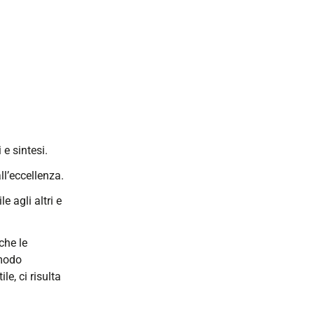
 e sintesi.
ll’eccellenza.
 agli altri e
che le
 modo
e, ci risulta