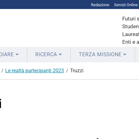
Redazione
Servizi Online
Futuri 
Student
Laureat
Enti e 
DIARE
RICERCA
TERZA MISSIONE
Le realtà partecipanti 2023
Truzzi
i