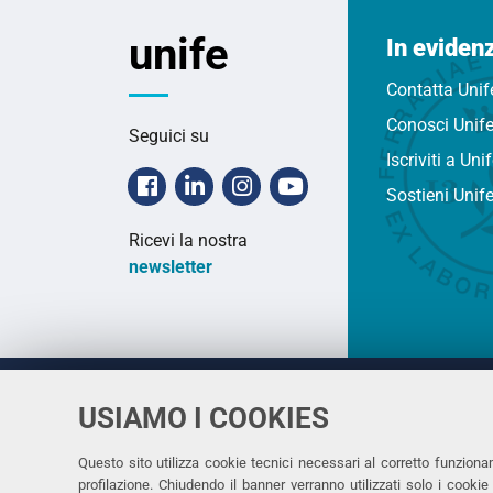
unife
In eviden
Contatta Unif
Conosci Unif
Seguici su
Iscriviti a Uni
Facebook
Linkedin
Instagram
Youtube
Sostieni Unif
Ricevi la nostra
newsletter
USIAMO I COOKIES
Università
UNIVERSITÀ
degli Studi
Rettrice: 
di Ferrara
Questo sito utilizza cookie tecnici necessari al corretto funziona
profilazione. Chiudendo il banner verranno utilizzati solo i cook
via Ludovi