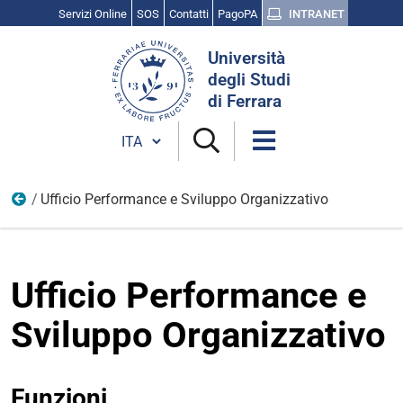
Servizi Online
SOS
Contatti
PagoPA
INTRANET
Cerca
Università
nel
degli Studi
sito
di Ferrara
Cambia lingua
Ufficio Performance e Sviluppo Organizzativo
Uffici
Ufficio Performance e
Sviluppo Organizzativo
Funzioni