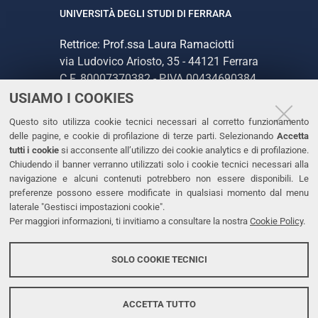
UNIVERSITÀ DEGLI STUDI DI FERRARA
Rettrice: Prof.ssa Laura Ramaciotti
via Ludovico Ariosto, 35 - 44121 Ferrara
C.F. 80007370382 - P.IVA 00434690384
USIAMO I COOKIES
CONTATTI
Questo sito utilizza cookie tecnici necessari al corretto funzionamento
delle pagine, e cookie di profilazione di terze parti. Selezionando
Accetta
Tel. +39 0532 293111
tutti i cookie
si acconsente all’utilizzo dei cookie analytics e di profilazione.
Chiudendo il banner verranno utilizzati solo i cookie tecnici necessari alla
Fax. +39 0532 293031
navigazione e alcuni contenuti potrebbero non essere disponibili. Le
PEC
preferenze possono essere modificate in qualsiasi momento dal menu
laterale "Gestisci impostazioni cookie".
Per maggiori informazioni, ti invitiamo a consultare la nostra
Cookie Policy
.
LINKS
Accessibilità
SOLO COOKIE TECNICI
Protezione dati personali
Cookies
ACCETTA TUTTO