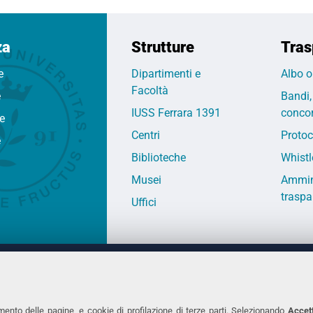
za
Strutture
Tras
e
Dipartimenti e
Albo o
Facoltà
e
Bandi,
IUSS Ferrara 1391
concor
fe
Centri
Protoc
e
Biblioteche
Whistl
Musei
Ammin
traspa
Uffici
 DEGLI STUDI DI FERRARA
CONTATTI
Prof.ssa Laura Ramaciotti
Tel. +39 0532 2931
mento delle pagine, e cookie di profilazione di terze parti. Selezionando
Accett