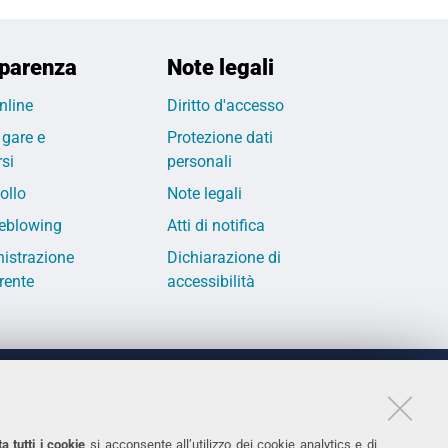
parenza
Note legali
nline
Diritto d'accesso
 gare e
Protezione dati
si
personali
ollo
Note legali
eblowing
Atti di notifica
istrazione
Dichiarazione di
rente
accessibilità
LINKS
11
Accessibilità
a tutti i cookie
si acconsente all’utilizzo dei cookie analytics e di