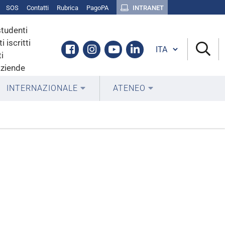
SOS
Contatti
Rubrica
PagoPA
INTRANET
studenti
i iscritti
Cambia lingua
Facebook
Instagram
Youtube
Linkedin
i
aziende
INTERNAZIONALE
ATENEO