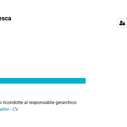
tesca
i ricondotte al responsabile gerarchico
llini
-
CV