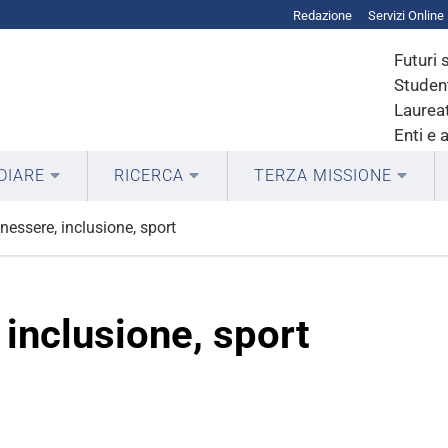
Redazione
Servizi Online
Futuri 
Student
Laureat
Enti e 
DIARE
RICERCA
TERZA MISSIONE
enessere, inclusione, sport
 inclusione, sport