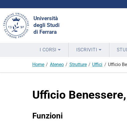
Cerca
Università
nel
degli Studi
sito
di Ferrara
I CORSI
ISCRIVITI
STU
Home
Ateneo
Strutture
Uffici
Ufficio B
Ufficio Benessere,
Funzioni