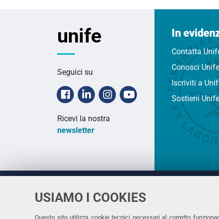
unife
In eviden
Contatta Unif
Conosci Unif
Seguici su
Iscriviti a Uni
Facebook
Linkedin
Instagram
Youtube
Sostieni Unif
Ricevi la nostra
newsletter
USIAMO I COOKIES
Università
UNIVERSITÀ
degli Studi
Rettrice: 
di Ferrara
Questo sito utilizza cookie tecnici necessari al corretto funziona