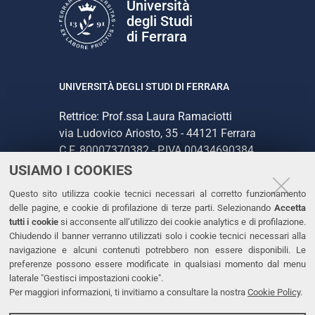
Università
degli Studi
di Ferrara
UNIVERSITÀ DEGLI STUDI DI FERRARA
Rettrice: Prof.ssa Laura Ramaciotti
via Ludovico Ariosto, 35 - 44121 Ferrara
C.F. 80007370382 - P.IVA 00434690384
USIAMO I COOKIES
CONTATTI
Questo sito utilizza cookie tecnici necessari al corretto funzionamento
delle pagine, e cookie di profilazione di terze parti. Selezionando
Accetta
Tel. +39 0532 293111
tutti i cookie
si acconsente all’utilizzo dei cookie analytics e di profilazione.
Chiudendo il banner verranno utilizzati solo i cookie tecnici necessari alla
Fax. +39 0532 293031
navigazione e alcuni contenuti potrebbero non essere disponibili. Le
PEC
preferenze possono essere modificate in qualsiasi momento dal menu
laterale "Gestisci impostazioni cookie".
Per maggiori informazioni, ti invitiamo a consultare la nostra
Cookie Policy
.
LINKS