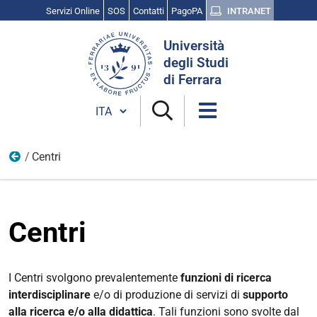
Servizi Online
SOS
Contatti
PagoPA
INTRANET
Cerca
Università
nel
degli Studi
sito
di Ferrara
Cambia lingua
Centri
Strutture
Centri
I Centri svolgono prevalentemente
funzioni di ricerca
interdisciplinare
e/o di produzione di servizi di
supporto
alla ricerca e/o alla didattica
. Tali funzioni sono svolte dal