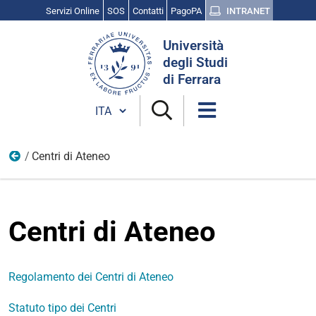
Servizi Online
SOS
Contatti
PagoPA
INTRANET
Cerca
Università
nel
degli Studi
sito
di Ferrara
Cambia lingua
Centri di Ateneo
Strutture per didattica e ricerca
Centri di Ateneo
Regolamento dei Centri di Ateneo
Statuto tipo dei Centri