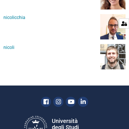
nicolicchia
nicoli
Facebook
Instagram
Youtube
Linkedin
Università
degli Studi