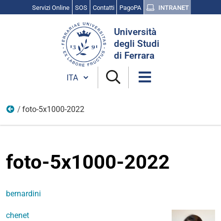
Servizi Online
SOS
Contatti
PagoPA
INTRANET
Cerca
Università
nel
degli Studi
sito
di Ferrara
Cambia lingua
foto-5x1000-2022
5X1000
foto-5x1000-2022
bernardini
chenet