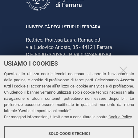
di Ferrara
UNIVERSITÀ DEGLI STUDI DI FERRARA
Rettrice: Prof.ssa Laura Ramaciotti
via Ludovico Ariosto, 35 - 44121 Ferrara
C.F. 80007370382 - P.IVA 00434690384
USIAMO I COOKIES
CONTATTI
Questo sito utilizza cookie tecnici necessari al corretto funzionamento
delle pagine, e cookie di profilazione di terze parti. Selezionando
Accetta
Tel. +39 0532 293111
tutti i cookie
si acconsente all’utilizzo dei cookie analytics e di profilazione.
Chiudendo il banner verranno utilizzati solo i cookie tecnici necessari alla
Fax. +39 0532 293031
navigazione e alcuni contenuti potrebbero non essere disponibili. Le
PEC
preferenze possono essere modificate in qualsiasi momento dal menu
laterale "Gestisci impostazioni cookie".
Per maggiori informazioni, ti invitiamo a consultare la nostra
Cookie Policy
.
LINKS
Accessibilità
SOLO COOKIE TECNICI