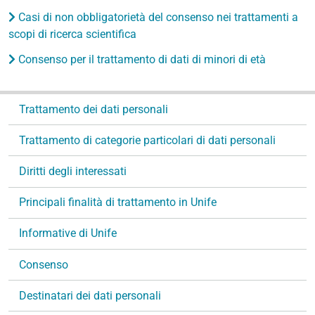
Casi di non obbligatorietà del consenso nei trattamenti a
scopi di ricerca scientifica
Consenso per il trattamento di dati di minori di età
N
Trattamento dei dati personali
a
v
Trattamento di categorie particolari di dati personali
i
g
Diritti degli interessati
a
Principali finalità di trattamento in Unife
z
i
Informative di Unife
o
n
Consenso
e
Destinatari dei dati personali