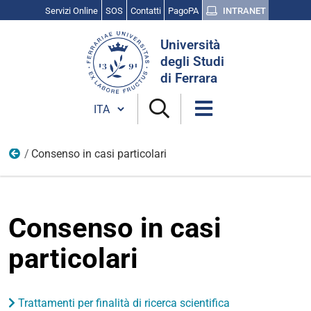
Servizi Online
SOS
Contatti
PagoPA
INTRANET
Cerca
Università
nel
degli Studi
sito
di Ferrara
Cambia lingua
Consenso in casi particolari
Protezione dati personali
Consenso in casi
particolari
Trattamenti per finalità di ricerca scientifica