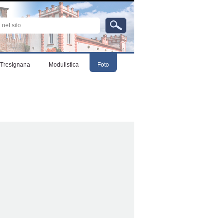
ta…
Strumenti
personali
Tresignana
Modulistica
Foto