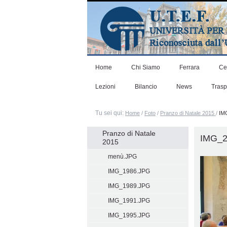
Salta
ai
contenuti.
|
Salta
alla
navigazione
Home
Chi Siamo
Ferrara
Ce
Lezioni
Bilancio
News
Tras
Tu sei qui:
Home
/
Foto
/
Pranzo di Natale 2015
/
IM
Navigazione
Pranzo di Natale
IMG_2
2015
menù.JPG
IMG_1986.JPG
IMG_1989.JPG
IMG_1991.JPG
IMG_1995.JPG