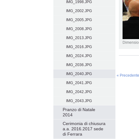
IMG_1998.JPG
IMG_2002.JPG
IMG_2005.JPG
IMG_2008.JPG
IMG_2013.JPG
Dimensio
IMG_2016.JPG
IMG_2024.JPG
Azioni
sul
documento
IMG_2036.JPG
IMG_2040.JPG
« Precedent
IMG_2041.JPG
IMG_2042.JPG
IMG_2043.JPG
Pranzo di Natale
2014
Cerimonia di chiusura
a.a. 2016.2017 sede
di Ferrara