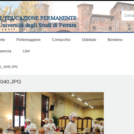
Cerca
nel
sito
Ricerca
avanza
nto
Portomaggiore
Comacchio
Ostellato
Bondeno
parenza
Libri
G_2040.JPG
040.JPG