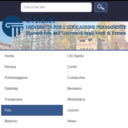
Salta
Cerca
ai
nel
sito
contenuti.
Ricerca
avanzata…
|
Salta
alla
navigazione
Strumenti
personali
Home
Chi Siamo
Ferrara
Cento
Portomaggiore
Comacchio
Ostellato
Bondeno
Tresignana
Modulistica
Foto
Lezioni
Bilancio
News