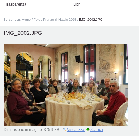
Trasparenza
Libri
Tu sei qui:
Home
/
Foto
/
Pranzo di Natale 2015
/
IMG_2002.JPG
IMG_2002.JPG
Dimensione immagine:
375.9 KB
|
Visualizza
Scarica