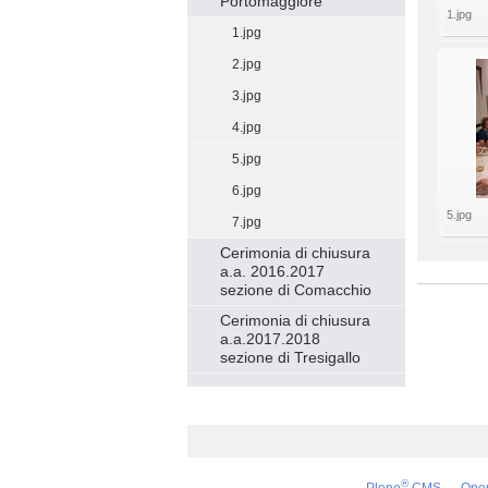
Portomaggiore
1.jpg
1.jpg
2.jpg
3.jpg
4.jpg
5.jpg
6.jpg
5.jpg
7.jpg
Cerimonia di chiusura
a.a. 2016.2017
Azioni
sezione di Comacchio
sul
documento
Cerimonia di chiusura
a.a.2017.2018
sezione di Tresigallo
®