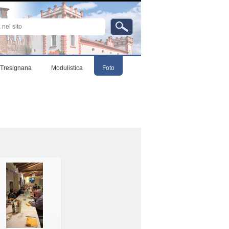
ta…
Strumenti
personali
Tresignana
Modulistica
Foto