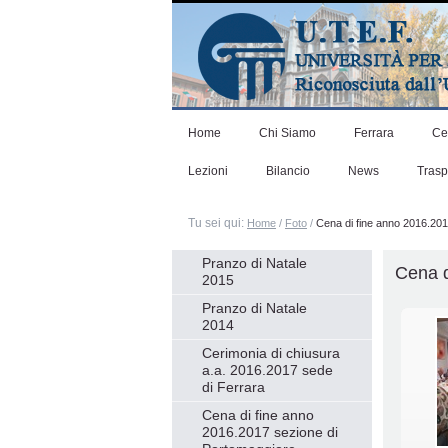
Salta
ai
contenuti.
|
Salta
alla
navigazione
Home
Chi Siamo
Ferrara
Ce
Lezioni
Bilancio
News
Tras
Tu sei qui:
Home
/
Foto
/
Cena di fine anno 2016.201
Navigazione
Pranzo di Natale
Cena d
2015
Pranzo di Natale
2014
Cerimonia di chiusura
a.a. 2016.2017 sede
di Ferrara
Cena di fine anno
2016.2017 sezione di