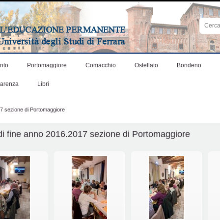
Cerca
nel
sito
Ricerca
avanza
nto
Portomaggiore
Comacchio
Ostellato
Bondeno
parenza
Libri
7 sezione di Portomaggiore
i fine anno 2016.2017 sezione di Portomaggiore