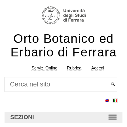
Salta
Strumenti
ai
personali
contenuti.
|
Orto Botanico ed
Salta
alla
Erbario di Ferrara
navigazione
Servizi Online
Rubrica
Accedi
Cerca nel sito
Ricerca
avanzata…
SEZIONI