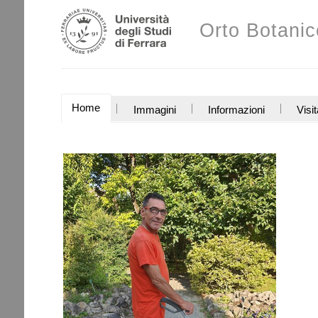
Salta
Strumenti
ai
Orto Botanic
personali
contenuti.
|
Salta
alla
navigazione
SEZIONI
Home
Immagini
Informazioni
Visit