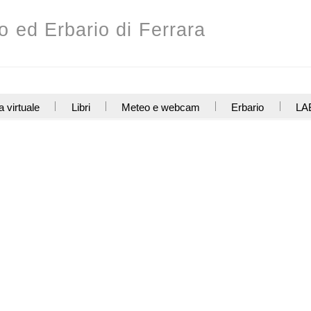
o ed Erbario di Ferrara
a virtuale
Libri
Meteo e webcam
Erbario
LAB