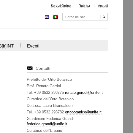
Servizi Online
Rubrica
Accedi
Cerca nel sito
Ricerca
avanzata…
[ir]INT
Eventi
Contatti
Prefetto dell'Orto Botanico
Prof. Renato Gerdol
Tel: +39 0532 293775
renato.gerdol@unife.it
Curatrice dell'Orto Botanico
Dott.ssa Laura Brancaleoni
Tel. +39 0532 293782
ortobotanico@unife.it
Giardiniere Federica Grandi
federica.grandi@unife.it
Curatrice dell'Erbario