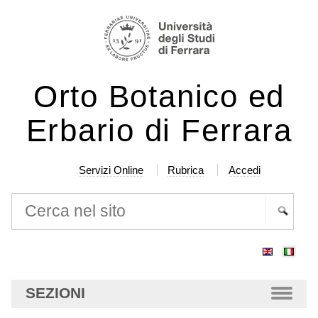
Salta
Strumenti
ai
personali
contenuti.
|
Orto Botanico ed
Salta
alla
Erbario di Ferrara
navigazione
Servizi Online
Rubrica
Accedi
Cerca nel sito
Ricerca
avanzata…
SEZIONI