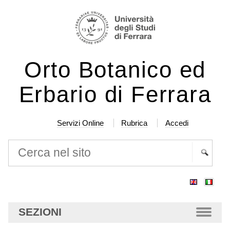
Salta
Strumenti
ai
personali
contenuti.
|
Orto Botanico ed
Salta
alla
Erbario di Ferrara
navigazione
Servizi Online
Rubrica
Accedi
Cerca nel sito
Ricerca
avanzata…
SEZIONI