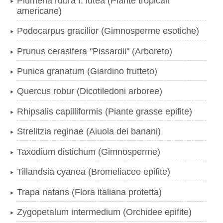
Plumeria rubra f. lutea (Piante tropicali
americane)
Podocarpus gracilior (Gimnosperme esotiche)
Prunus cerasifera "Pissardii" (Arboreto)
Punica granatum (Giardino frutteto)
Quercus robur (Dicotiledoni arboree)
Rhipsalis capilliformis (Piante grasse epifite)
Strelitzia reginae (Aiuola dei banani)
Taxodium distichum (Gimnosperme)
Tillandsia cyanea (Bromeliacee epifite)
Trapa natans (Flora italiana protetta)
Zygopetalum intermedium (Orchidee epifite)