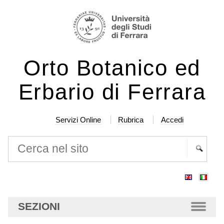
Salta
Strumenti
ai
personali
contenuti.
|
Orto Botanico ed
Salta
alla
Erbario di Ferrara
navigazione
Servizi Online
Rubrica
Accedi
Cerca nel sito
Ricerca
avanzata…
SEZIONI