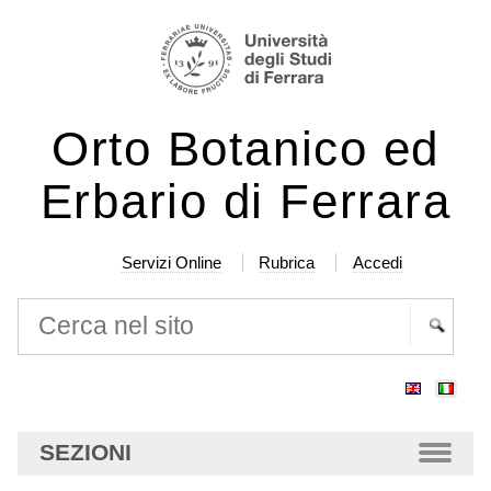
Salta
Strumenti
ai
personali
contenuti.
|
Orto Botanico ed
Salta
alla
Erbario di Ferrara
navigazione
Servizi Online
Rubrica
Accedi
Cerca nel sito
Ricerca
avanzata…
SEZIONI