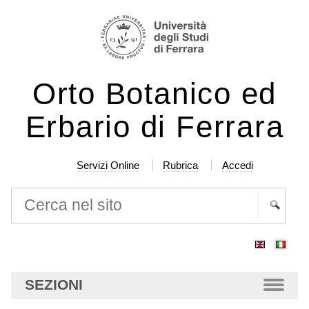
Salta
Strumenti
ai
personali
contenuti.
|
Orto Botanico ed
Salta
alla
Erbario di Ferrara
navigazione
Servizi Online
Rubrica
Accedi
Cerca nel sito
Ricerca
avanzata…
SEZIONI