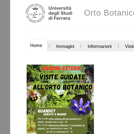
Salta
Strumenti
ai
Orto Botanic
personali
contenuti.
|
Salta
alla
navigazione
SEZIONI
Home
Immagini
Informazioni
Visit