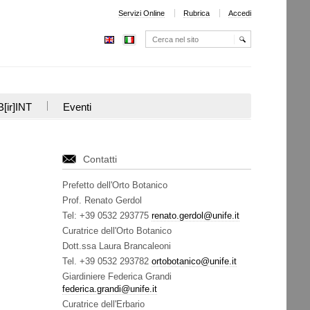
Servizi Online
Rubrica
Accedi
Cerca nel sito
Ricerca
avanzata…
[ir]INT
Eventi
Contatti
Prefetto dell'Orto Botanico
Prof. Renato Gerdol
Tel: +39 0532 293775
renato.gerdol@unife.it
Curatrice dell'Orto Botanico
Dott.ssa Laura Brancaleoni
Tel. +39 0532 293782
ortobotanico@unife.it
Giardiniere Federica Grandi
federica.grandi@unife.it
Curatrice dell'Erbario