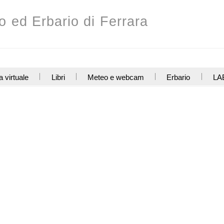
o ed Erbario di Ferrara
a virtuale
Libri
Meteo e webcam
Erbario
LAB