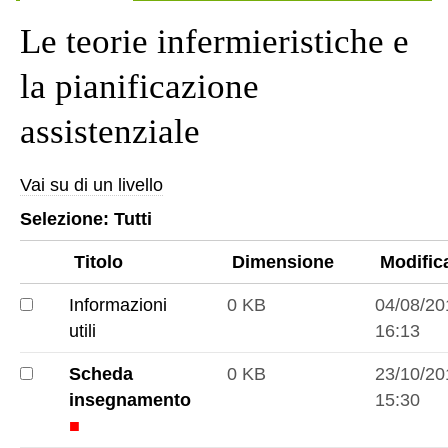
Le teorie infermieristiche e
la pianificazione
assistenziale
Vai su di un livello
Selezione:
Tutti
Titolo
Dimensione
Modific
Informazioni
0 KB
04/08/20
Informazioni
utili
16:13
utili
Scheda
0 KB
23/10/20
Scheda
insegnamento
15:30
insegnamento
■