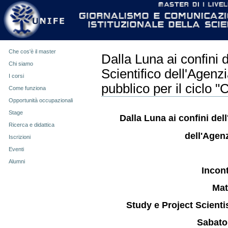
Strumenti
Salta
personali
ai
contenuti.
|
Salta
alla
Che cos'è il master
navigazione
Dalla Luna ai confini 
Chi siamo
Scientifico dell'Agenz
I corsi
pubblico per il ciclo "
Come funziona
Opportunità occupazionali
Stage
Dalla Luna ai confini del
Ricerca e didattica
dell'Agen
Iscrizioni
Eventi
Alumni
Incon
Mat
Study e Project Scient
Sabato