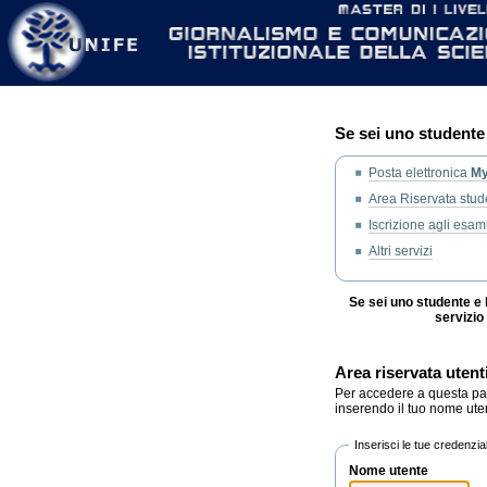
Strumenti
Salta
personali
ai
contenuti.
|
Salta
alla
navigazione
Se sei uno studente 
Posta elettronica
M
Area Riservata studen
Iscrizione agli esam
Altri servizi
Se sei uno studente e 
servizio
Area riservata utent
Per accedere a questa part
inserendo il tuo nome ute
Inserisci le tue credenzial
Nome utente