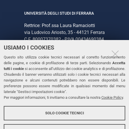
UNIVERSITÀ DEGLI STUDI DI FERRARA
Rettrice: Prof.ssa Laura Ramaciotti
via Ludovico Ariosto, 35 - 44121 Ferrara
C.F. 80007370382 - P.IVA 00434690384
USIAMO I COOKIES
CONTATTI
Questo sito utilizza cookie tecnici necessari al corretto funzionamento
delle pagine, e cookie di profilazione di terze parti. Selezionando
Accetta
Tel. +39 0532 293111
tutti i cookie
si acconsente all’utilizzo dei cookie analytics e di profilazione.
Chiudendo il banner verranno utilizzati solo i cookie tecnici necessari alla
Fax. +39 0532 293031
navigazione e alcuni contenuti potrebbero non essere disponibili. Le
PEC
preferenze possono essere modificate in qualsiasi momento dal menu
laterale "Gestisci impostazioni cookie".
Per maggiori informazioni, ti invitiamo a consultare la nostra
Cookie Policy
.
LINKS
Accessibilità
SOLO COOKIE TECNICI
Protezione dati personali