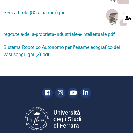
Senza titolo (85 x 55 mm).jpg
reg-tutela-della-proprieta-industriale-e-intellettuale.pdf
Sistema Robotico Autonomo per l'’esame ecografico dei
vasi sanguigni (2).pdf
Facebook
Instagram
Youtube
Linkedin
Università
degli Studi
di Ferrara