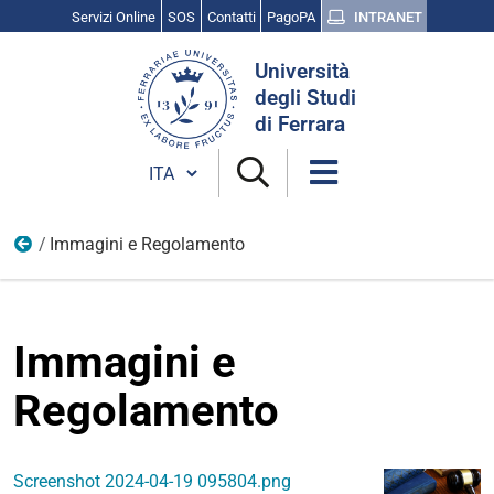
Servizi Online
SOS
Contatti
PagoPA
INTRANET
Cerca
Università
nel
degli Studi
sito
di Ferrara
Cambia lingua
Immagini e Regolamento
PI
Immagini e
Regolamento
Screenshot 2024-04-19 095804.png