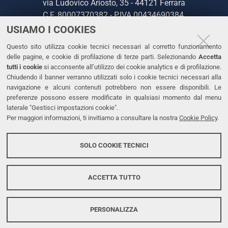
via Ludovico Ariosto, 35 - 44121 Ferrara
C.F. 80007370382 - P.IVA 00434690384
USIAMO I COOKIES
CONTATTI
Questo sito utilizza cookie tecnici necessari al corretto funzionamento
delle pagine, e cookie di profilazione di terze parti. Selezionando
Accetta
Tel. +39 0532 293111
tutti i cookie
si acconsente all’utilizzo dei cookie analytics e di profilazione.
Chiudendo il banner verranno utilizzati solo i cookie tecnici necessari alla
Fax. +39 0532 293031
navigazione e alcuni contenuti potrebbero non essere disponibili. Le
PEC
preferenze possono essere modificate in qualsiasi momento dal menu
laterale "Gestisci impostazioni cookie".
Per maggiori informazioni, ti invitiamo a consultare la nostra
Cookie Policy
.
LINKS
Accessibilità
SOLO COOKIE TECNICI
Protezione dati personali
Cookies
ACCETTA TUTTO
PERSONALIZZA
Copyright @ 2026, Università di Ferrara