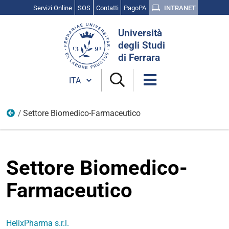
Servizi Online
SOS
Contatti
PagoPA
INTRANET
Cerca
Università
nel
degli Studi
sito
di Ferrara
Cambia lingua
Settore Biomedico-Farmaceutico
I nostri Spin off accreditati
Settore Biomedico-
Farmaceutico
HelixPharma s.r.l.