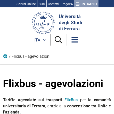
Servizi Online
SOS
Contatti
PagoPA
INTRANET
Cerca
Università
nel
degli Studi
sito
di Ferrara
Cambia lingua
Flixbus - agevolazioni
Muoversi da e per Ferrara
Flixbus - agevolazioni
Tariffe agevolate sui trasporti
FlixBus
per la
comunità
universitaria di Ferrara
, g
razie alla
convenzione tra Unife e
l’azienda.