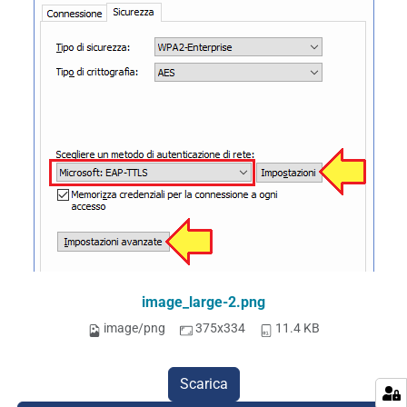
image_large-2.png
image/png
375x334
11.4 KB
Scarica