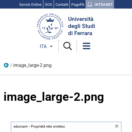
Servizi Online
SOS
Contatti
PagoPA
INTRANET
Cerca
Università
nel
degli Studi
sito
di Ferrara
Cambia lingua
image_large-2.png
images
image_large-2.png