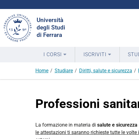
Cerca
Università
nel
degli Studi
sito
di Ferrara
I CORSI
ISCRIVITI
STU
Home
Studiare
Diritti, salute e sicurezza
Professioni sanita
La formazione in materia di
salute e sicurezza 
le attestazioni ti saranno richieste tutte le volte 