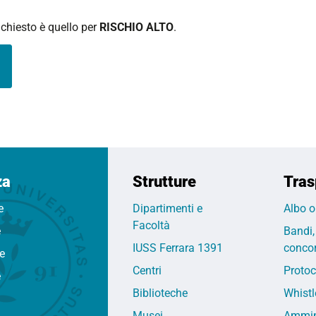
richiesto è quello per
RISCHIO ALTO
.
za
Strutture
Tras
e
Dipartimenti e
Albo o
Facoltà
e
Bandi,
IUSS Ferrara 1391
concor
fe
Centri
Protoc
e
Biblioteche
Whistl
Musei
Ammin