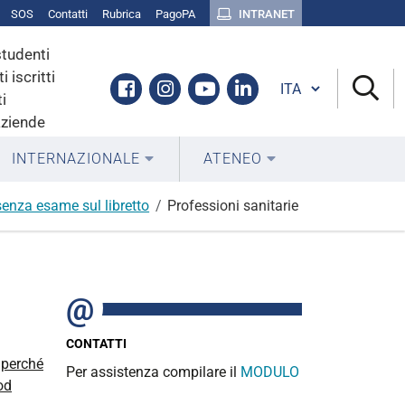
SOS
Contatti
Rubrica
PagoPA
INTRANET
studenti
i iscritti
Cambia lingua
Facebook
Instagram
Youtube
Linkedin
i
aziende
INTERNAZIONALE
ATENEO
 senza esame sul libretto
Professioni sanitarie
CONTATTI
,
perché
Per assistenza compilare il
MODULO
 od