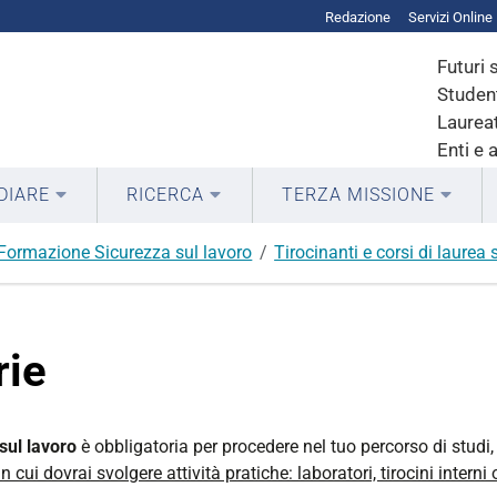
Redazione
Servizi Online
Futuri 
Student
Laureat
Enti e 
DIARE
RICERCA
TERZA MISSIONE
Formazione Sicurezza sul lavoro
Tirocinanti e corsi di laurea
rie
sul lavoro
è obbligatoria per procedere nel tuo percorso di studi
in cui dovrai svolgere attività pratiche: laboratori, tirocini interni