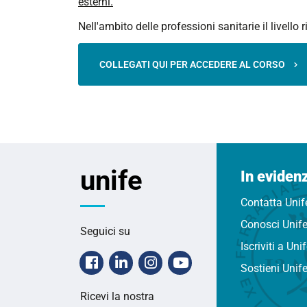
esterni.
Nell'ambito delle professioni sanitarie il livello 
COLLEGATI QUI PER ACCEDERE AL CORSO
unife
In eviden
Contatta Unif
Conosci Unif
Seguici su
Iscriviti a Uni
Facebook
Linkedin
Instagram
Youtube
Sostieni Unif
Ricevi la nostra