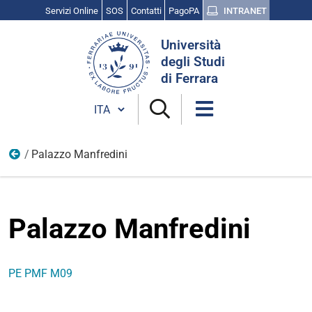
Servizi Online
SOS
Contatti
PagoPA
INTRANET
Cerca
Università
nel
degli Studi
sito
di Ferrara
Cambia lingua
Palazzo Manfredini
Parte Specifica dei singoli Edifici Unife
Palazzo Manfredini
PE PMF M09