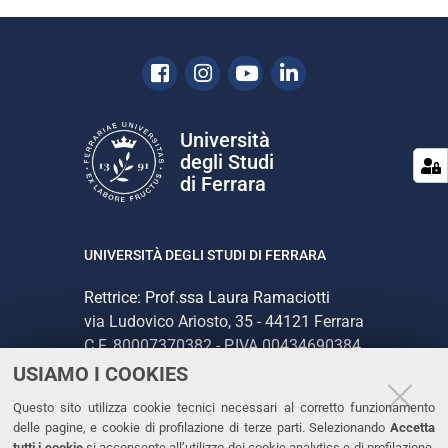
Facebook
Instagram
Youtube
Linkedin
Università
degli Studi
di Ferrara
UNIVERSITÀ DEGLI STUDI DI FERRARA
Rettrice: Prof.ssa Laura Ramaciotti
via Ludovico Ariosto, 35 - 44121 Ferrara
C.F. 80007370382 - P.IVA 00434690384
USIAMO I COOKIES
CONTATTI
Questo sito utilizza cookie tecnici necessari al corretto funzionamento
delle pagine, e cookie di profilazione di terze parti. Selezionando
Accetta
Tel. +39 0532 293111
tutti i cookie
si acconsente all’utilizzo dei cookie analytics e di profilazione.