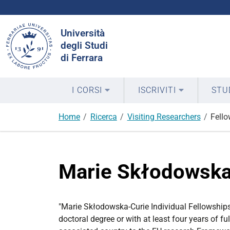
Cerca
Università
nel
degli Studi
sito
di Ferrara
I CORSI
ISCRIVITI
STU
Home
Ricerca
Visiting Researchers
Fell
Marie Skłodowska
"Marie Skłodowska-Curie Individual Fellowships”
doctoral degree or with at least four years of fu