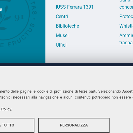
IUSS Ferrara 1391
concor
fe
Centri
Protoc
e
Biblioteche
Whistl
Musei
Ammin
traspa
Uffici
 DEGLI STUDI DI FERRARA
CONTATTI
Prof.ssa Laura Ramaciotti
Tel. +39 0532 2931
mento delle pagine, e cookie di profilazione di terze parti. Selezionando
Accett
ie tecnici necessari alla navigazione e alcuni contenuti potrebbero non essere
co Ariosto, 35 - 44121 Ferrara
Fax. +39 0532 293
7370382 - P.IVA 00434690384
PEC
 Policy
.
 TUTTO
PERSONALIZZA