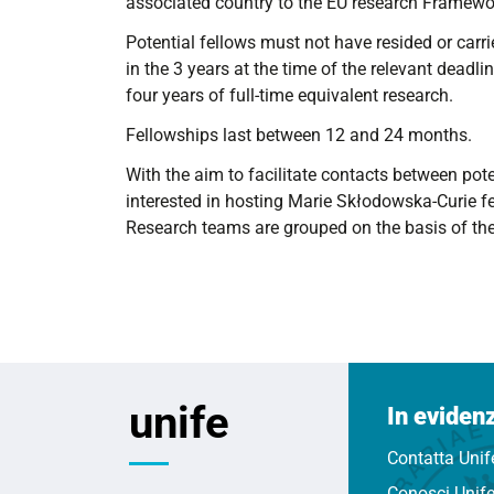
associated country to the EU research Framew
Potential fellows must not have resided or carri
in the 3 years at the time of the relevant deadl
four years of full-time equivalent research.
Fellowships last between 12 and 24 months.
With the aim to facilitate contacts between po
interested in hosting Marie Skłodowska-Curie f
Research teams are grouped on the basis of the
unife
In eviden
Contatta Unif
Conosci Unif