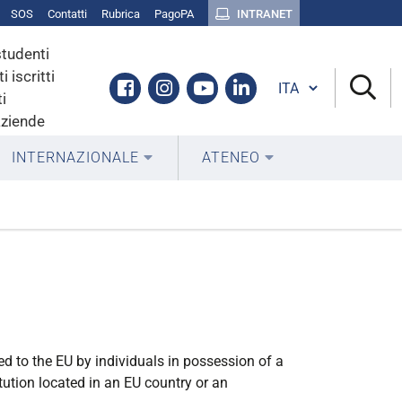
SOS
Contatti
Rubrica
PagoPA
INTRANET
studenti
i iscritti
Cambia lingua
Facebook
Instagram
Youtube
Linkedin
i
aziende
INTERNAZIONALE
ATENEO
d to the EU by individuals in possession of a
itution located in an EU country or an