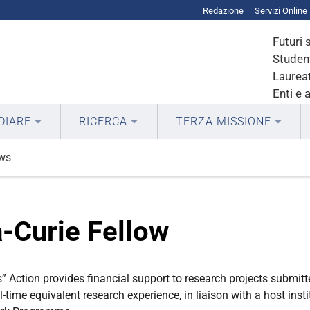
Redazione
Servizi Online
Futuri 
Student
Laureat
Enti e 
DIARE
RICERCA
TERZA MISSIONE
ows
-Curie Fellow
 Action provides financial support to research projects submitte
ll-time equivalent research experience, in liaison with a host inst