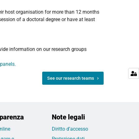
their host organisation for more than 12 months
session of a doctoral degree or have at least
ovide information on our research groups
panels.
See our research teams
parenza
Note legali
nline
Diritto d'accesso
 gare e
Protezione dati