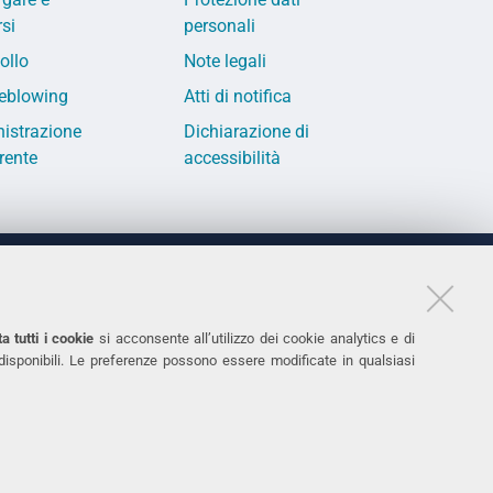
si
personali
ollo
Note legali
eblowing
Atti di notifica
istrazione
Dichiarazione di
rente
accessibilità
LINKS
11
Accessibilità
a tutti i cookie
si acconsente all’utilizzo dei cookie analytics e di
 disponibili. Le preferenze possono essere modificate in qualsiasi
031
Protezione dati personali
Cookies