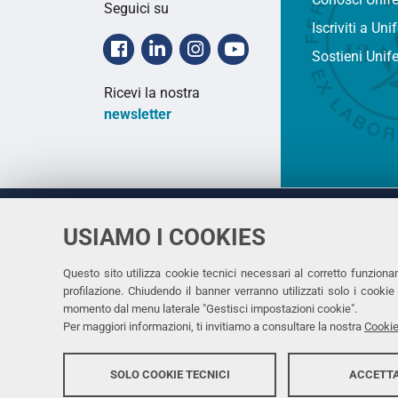
Seguici su
Iscriviti a Uni
Facebook
Linkedin
Instagram
Youtube
Sostieni Unif
Ricevi la nostra
newsletter
USIAMO I COOKIES
Università
UNIVERSITÀ
degli Studi
Rettrice: 
di Ferrara
Questo sito utilizza cookie tecnici necessari al corretto funziona
profilazione. Chiudendo il banner verranno utilizzati solo i cook
via Ludovi
momento dal menu laterale "Gestisci impostazioni cookie".
C.F. 8000
Per maggiori informazioni, ti invitiamo a consultare la nostra
Cookie
SOLO COOKIE TECNICI
ACCETTA
Copyright @ 2026, Università di Ferrara