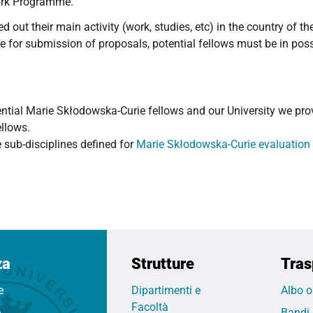
ork Programme.
ed out their main activity (work, studies, etc) in the country of 
ine for submission of proposals, potential fellows must be in pos
tential Marie Skłodowska-Curie fellows and our University we pr
ellows.
 sub-disciplines defined for
Marie Skłodowska-Curie evaluation 
za
Strutture
Tras
e
Dipartimenti e
Albo o
Facoltà
e
Bandi,