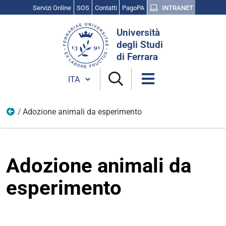
Servizi Online
SOS
Contatti
PagoPA
INTRANET
Cerca
Università
nel
degli Studi
sito
di Ferrara
Cambia lingua
Adozione animali da esperimento
Sperimentazione animale
Adozione animali da
esperimento