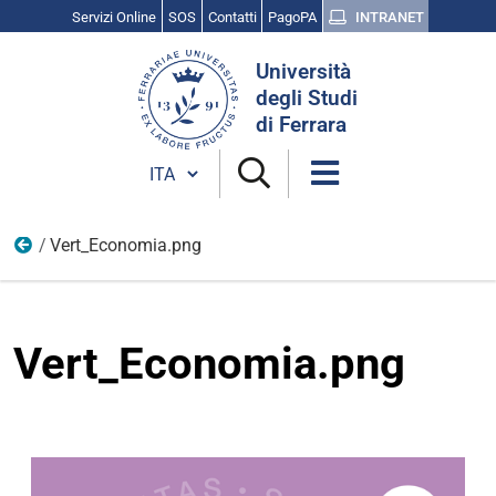
Servizi Online
SOS
Contatti
PagoPA
INTRANET
Cerca
Università
nel
degli Studi
sito
di Ferrara
Cambia lingua
Vert_Economia.png
Immagini
Vert_Economia.png